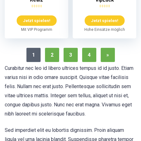
Jetzt spielen!
Jetzt spielen!
Mit VIP Programm
Hohe Einsätze möglich
1
2
3
4
»
Curabitur nec leo id libero ultrices tempus id id justo. Etiam
varius nisi in odio ornare suscipit. Quisque vitae facilisis
felis. Nullam nec erat justo. Pellentesque sollicitudin sem
vitae ultrices mattis. Integer sem tellus, aliquet ut nisi et,
congue dapibus justo. Nunc nec erat magna. Vivamus eget
nibh laoreet mi scelerisque faucibus.
Sed imperdiet elit eu lobortis dignissim. Proin aliquam
ligula vel urna lacinia blandit. Suspendisse pharetra tempor