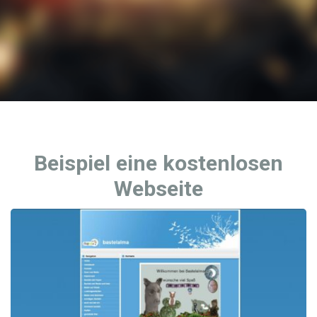
Beispiel eine kostenlosen
Webseite