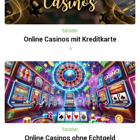
Ratgeber
Online Casinos mit Kreditkarte
0
Ratgeber
Online Casinos ohne Echtgeld