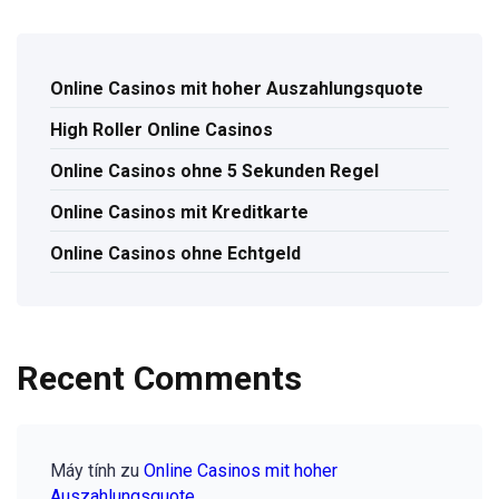
Online Casinos mit hoher Auszahlungsquote
High Roller Online Casinos
Online Casinos ohne 5 Sekunden Regel
Online Casinos mit Kreditkarte
Online Casinos ohne Echtgeld
Recent Comments
Máy tính
zu
Online Casinos mit hoher
Auszahlungsquote