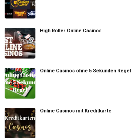
High Roller Online Casinos
Online Casinos ohne 5 Sekunden Regel
Online Casinos mit Kreditkarte