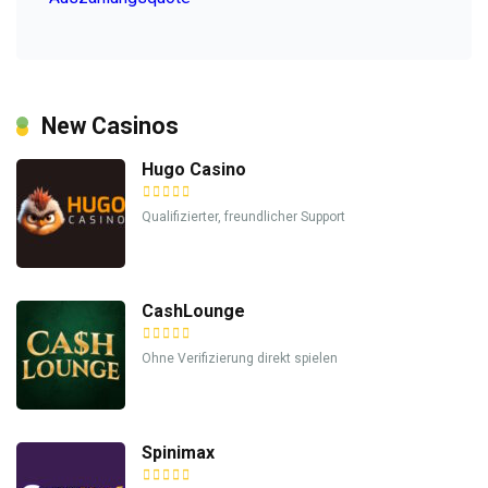
New Casinos
Hugo Casino
Qualifizierter, freundlicher Support
CashLounge
Ohne Verifizierung direkt spielen
Spinimax