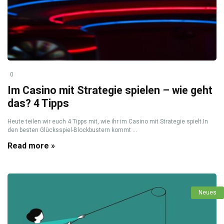
0
Im Casino mit Strategie spielen – wie geht
das? 4 Tipps
Heute teilen wir euch 4 Tipps mit, wie ihr im Casino mit Strategie spielt.In
den besten Glücksspiel-Blockbustern kommt ...
Read more »
Neues