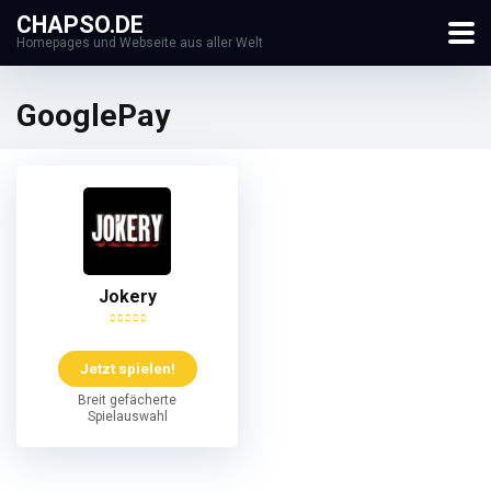
CHAPSO.DE
Homepages und Webseite aus aller Welt
GooglePay
Jokery
Jetzt spielen!
Breit gefächerte
Spielauswahl