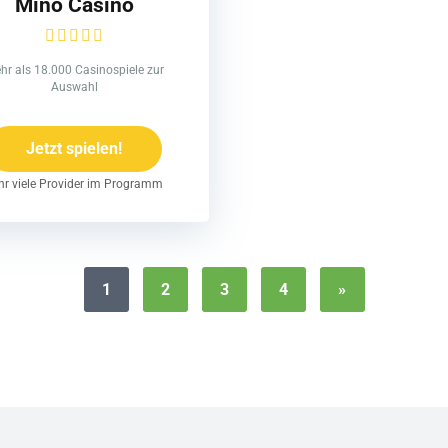
Mino Casino
hr als 18.000 Casinospiele zur
Auswahl
Jetzt spielen!
hr viele Provider im Programm
1
2
3
4
»