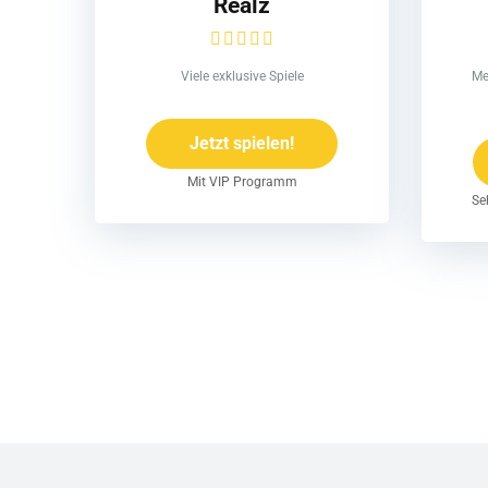
Realz
Viele exklusive Spiele
Me
Jetzt spielen!
Mit VIP Programm
Se