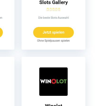
Slots Gallery
en
Die beste Slots-Auswahl
Jetzt spielen
Ohne Spielpausen spielen
Winolot