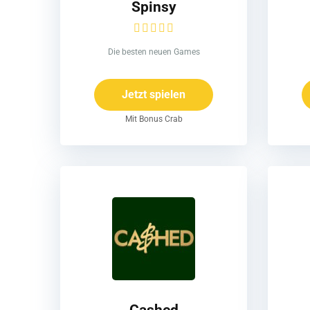
Spinsy
Die besten neuen Games
Jetzt spielen
Mit Bonus Crab
Cashed