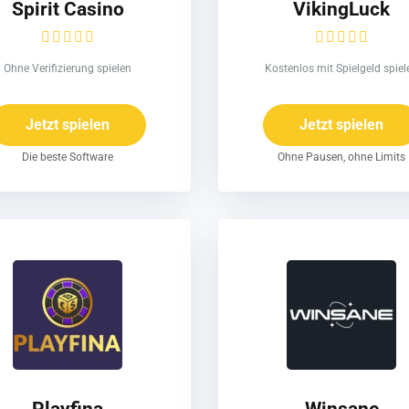
Spirit Casino
VikingLuck
Ohne Verifizierung spielen
Kostenlos mit Spielgeld spiel
Jetzt spielen
Jetzt spielen
Die beste Software
Ohne Pausen, ohne Limits
Playfina
Winsane