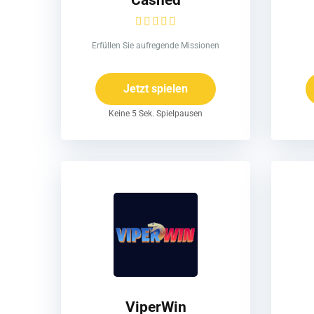
Erfüllen Sie aufregende Missionen
Jetzt spielen
Keine 5 Sek. Spielpausen
ViperWin