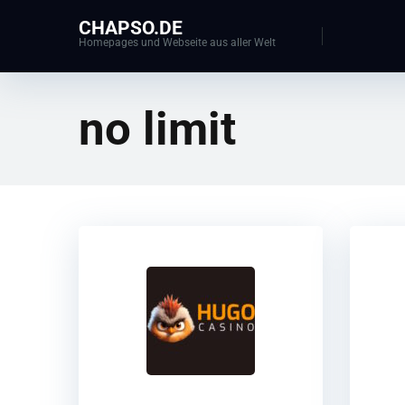
CHAPSO.DE
Homepages und Webseite aus aller Welt
no limit