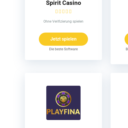
Spirit Casino
Ohne Verifizierung spielen
Jetzt spielen
Die beste Software
B