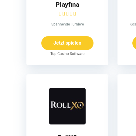
Playfina
Spannende Turniere
Kos
Jetzt spielen
Top Casino-Software