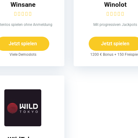
Winsane
Winolot
tenlos spielen ohne Anmeldung
Mit progressiven Jackpots
Jetzt spielen
Jetzt spielen
Viele Demoslots
1200 € Bonus + 150 Freispie