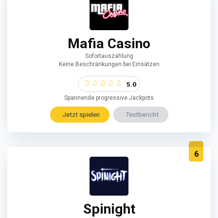
Mafia Casino
Sofortauszahlung
Keine Beschränkungen bei Einsätzen
5.0
Spannende progressive Jackpots
Jetzt spielen
Testbericht
6
Spinight