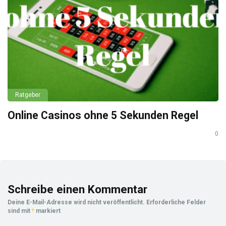
Ratgeber
Online Casinos ohne 5 Sekunden Regel
0
Schreibe einen Kommentar
Deine E-Mail-Adresse wird nicht veröffentlicht.
Erforderliche Felder
sind mit
*
markiert