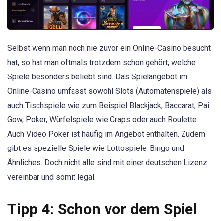
Selbst wenn man noch nie zuvor ein Online-Casino besucht
hat, so hat man oftmals trotzdem schon gehört, welche
Spiele besonders beliebt sind. Das Spielangebot im
Online-Casino umfasst sowohl Slots (Automatenspiele) als
auch Tischspiele wie zum Beispiel Blackjack, Baccarat, Pai
Gow, Poker, Würfelspiele wie Craps oder auch Roulette.
Auch Video Poker ist häufig im Angebot enthalten. Zudem
gibt es spezielle Spiele wie Lottospiele, Bingo und
Ähnliches. Doch nicht alle sind mit einer deutschen Lizenz
vereinbar und somit legal.
Tipp 4: Schon vor dem Spiel