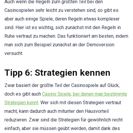
Auch wenn die Regeln zum größten Teil bei den
Casinospielen sehr leicht zu verstehen sind, so gibt es
aber auch einige Spiele, deren Regeln etwas komplexer
sind. Hier ist es wichtig, sich zunächst mit den Regeln in
Ruhe vertraut zu machen. Das funktioniert am besten, indem
man sich zum Beispiel zunächst an der Demoversion
versucht.
Tipp 6: Strategien kennen
Zwar basiert der größte Teil der Casinospiele auf Glück,
doch es gibt auch
Casino Spiele, bei denen man bestimmte
Strategien kennt
. Wer sich mit diesen Strategien vertraut
macht, kann dadurch auch mitunter den Hausvorteil
reduzieren. Zwar sind die Strategien für gewöhnlich recht
einfach, aber sie müssen geübt werden, damit dank des