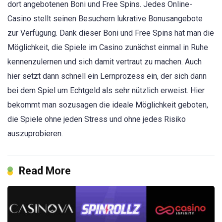
dort angebotenen Boni und Free Spins. Jedes Online-
Casino stellt seinen Besuchern lukrative Bonusangebote
zur Verfügung. Dank dieser Boni und Free Spins hat man die
Möglichkeit, die Spiele im Casino zunächst einmal in Ruhe
kennenzulernen und sich damit vertraut zu machen. Auch
hier setzt dann schnell ein Lernprozess ein, der sich dann
bei dem Spiel um Echtgeld als sehr nützlich erweist. Hier
bekommt man sozusagen die ideale Möglichkeit geboten,
die Spiele ohne jeden Stress und ohne jedes Risiko
auszuprobieren.
Read More