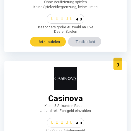
Ohne Verifizierung spielen
Keine Spielzeitbegrenzung, keine Limits
4.0
Besonders große Auswahl an Live
Dealer Spielen
Jetzt spielen
Testbericht
7
Casinova
Keine 5 Sekunden Pausen
Jetzt direkt Echtgeld einzahlen
4.0